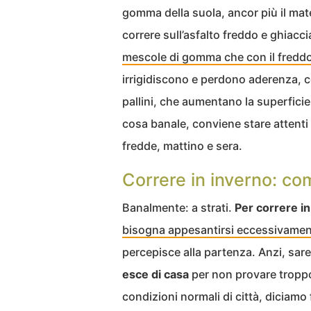
gomma della suola, ancor più il mate
correre sull’asfalto freddo e ghiacc
mescole di gomma che con il freddo
irrigidiscono e perdono aderenza, co
pallini, che aumentano la superficie
cosa banale, conviene stare attenti 
fredde, mattino e sera.
Correre in inverno: com
Banalmente: a strati.
Per correre in
bisogna appesantirsi eccessivame
percepisce alla partenza. Anzi, sa
esce di casa
per non provare troppo
condizioni normali di città, diciam