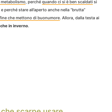
il metabolismo
, perché
quando ci si è ben scaldati
si
 e perché stare all’aperto anche nella “brutta”
rfine che mettono di buonumore
. Allora, dalla testa ai
nche in inverno
.
: che scarpe usare