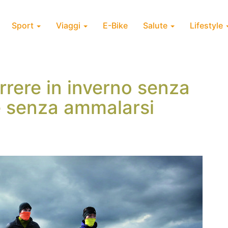
Sport
Viaggi
E-Bike
Salute
Lifestyle
orrere in inverno senza
e senza ammalarsi