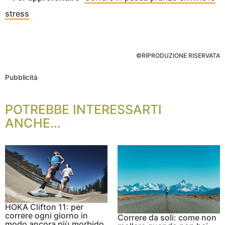
stress
©RIPRODUZIONE RISERVATA
Pubblicità
POTREBBE INTERESSARTI
ANCHE...
HOKA Clifton 11: per
correre ogni giorno in
Correre da soli: come non
modo ancora più morbido