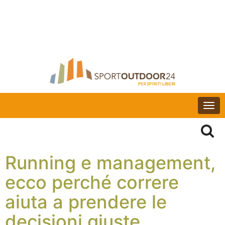
Togg
navi
Running e management,
ecco perché correre
aiuta a prendere le
decisioni giuste