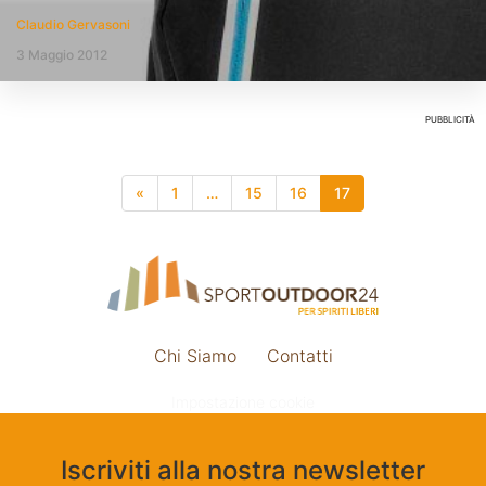
Claudio Gervasoni
3 Maggio 2012
PUBBLICITÀ
«
1
…
15
16
17
Chi Siamo
Contatti
Impostazione cookie
Iscriviti alla nostra newsletter