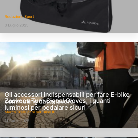
Redazione Sport
3 Luglio 2025
Gli accessori indispensabili per fare E-bike
Zackees Turn Signal Gloves, i guanti
commuting casa-lavoro
luminosi per pedalare sicuri
Marco Trabucchi per BikeUP
11 Aprile 2025