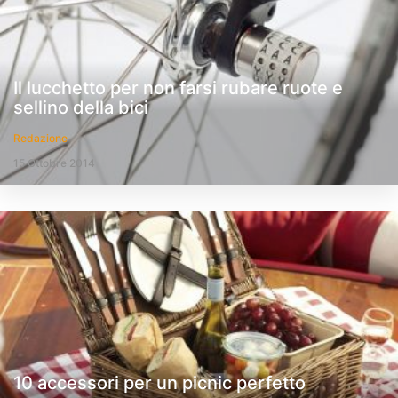
Il lucchetto per non farsi rubare ruote e
sellino della bici
Redazione
15 Ottobre 2014
10 accessori per un picnic perfetto