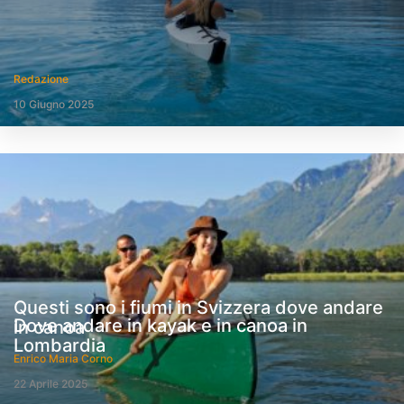
Redazione
10 Giugno 2025
Questi sono i fiumi in Svizzera dove andare
Dove andare in kayak e in canoa in
in canoa
Lombardia
Enrico Maria Corno
22 Aprile 2025