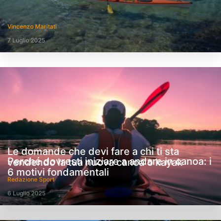
Vincenzo Maritati
7 Luglio 2025
Le domande che devi fare a chi ti sta
Perché dovresti iniziare a andare in canoa: i
vendendo la tua nuova canoa o kayak
6 motivi fondamentali
Redazione Sport
6 Luglio 2025