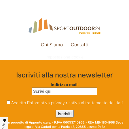
Chi Siamo
Contatti
Impostazione cookie
Iscriviti alla nostra newsletter
Indirizzo mail:
Accetto l'informativa privacy relativa al trattamento dei dati
Un progetto di
Appunto s.a.s.
- P.IVA 06053740962 - REA MB-1854968 Sede
legale: Via Caduti per la Patria 47, 20855 Lesmo (MB)