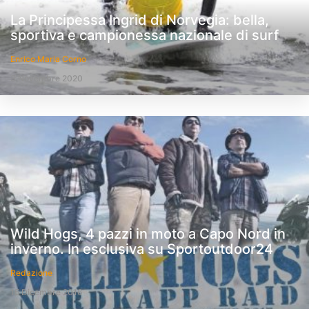
La Principessa Ingrid di Norvegia: bella,
sportiva e campionessa nazionale di surf
Enrico Maria Corno
3 Novembre 2020
Wild Hogs, 4 pazzi in moto a Capo Nord in
inverno. In esclusiva su Sportoutdoor24
Redazione
15 Dicembre 2016