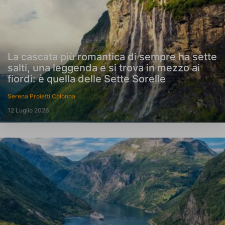
La cascata più romantica di sempre ha sette
salti, una leggenda e si trova in mezzo ai
fiordi: è quella delle Sette Sorelle
Serena Proietti Colonna
12 Luglio 2026