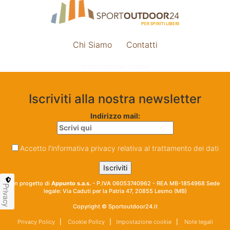
Chi Siamo
Contatti
Impostazione cookie
Iscriviti alla nostra newsletter
Indirizzo mail:
Accetto l'informativa privacy relativa al trattamento dei dati
Un progetto di
Appunto s.a.s.
- P.IVA 06053740962 - REA MB-1854968 Sede
Privacy
legale: Via Caduti per la Patria 47, 20855 Lesmo (MB)
Copyright © Sportoutdoor24.it
Privacy Policy
|
Cookie Policy
|
Impostazione cookie
|
Note legali