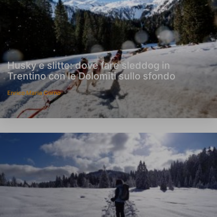
Husky e slitte: dove fare sleddog in
Trentino con le Dolomiti sullo sfondo
Enrico Maria Corno
5 Febbraio 2026