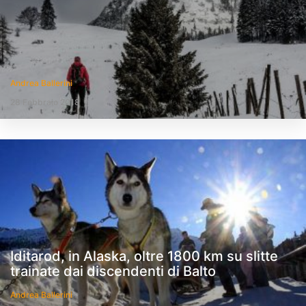
Andrea Ballerini
28 Febbraio 2018
Iditarod, in Alaska, oltre 1800 km su slitte
trainate dai discendenti di Balto
Andrea Ballerini