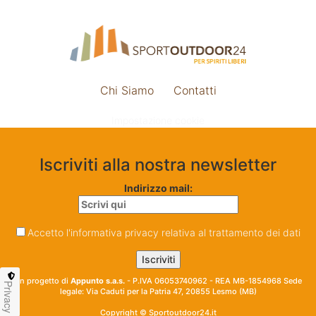
Chi Siamo
Contatti
Impostazione cookie
Iscriviti alla nostra newsletter
Indirizzo mail:
Accetto l'informativa privacy relativa al trattamento dei dati
Un progetto di
Appunto s.a.s.
- P.IVA 06053740962 - REA MB-1854968 Sede
Privacy
legale: Via Caduti per la Patria 47, 20855 Lesmo (MB)
Copyright © Sportoutdoor24.it