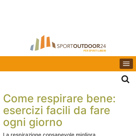
Togg
navi
Come respirare bene:
esercizi facili da fare
ogni giorno
La respirazione consapevole migliora