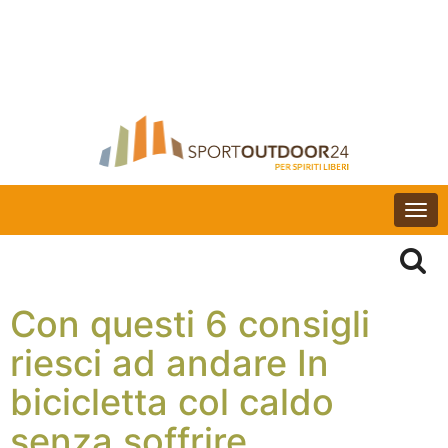
Togg
navi
Con questi 6 consigli
riesci ad andare In
bicicletta col caldo
senza soffrire