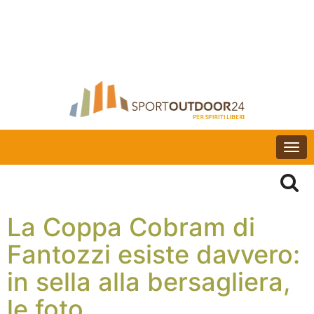
Togg
navi
La Coppa Cobram di
Fantozzi esiste davvero:
in sella alla bersagliera,
le foto