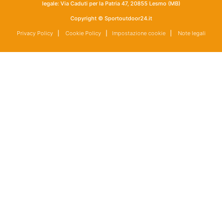
legale: Via Caduti per la Patria 47, 20855 Lesmo (MB)
Copyright © Sportoutdoor24.it
Privacy Policy
|
Cookie Policy
|
Impostazione cookie
|
Note legali