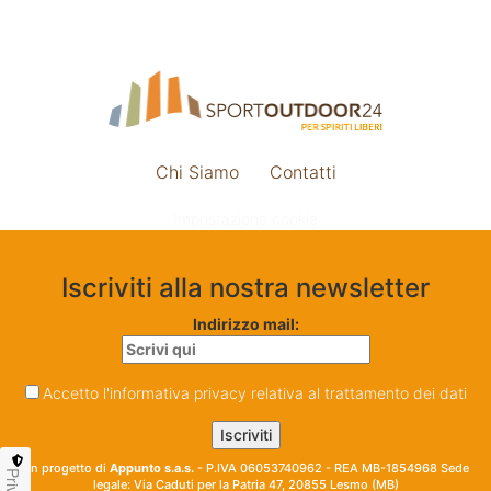
Chi Siamo
Contatti
Impostazione cookie
Iscriviti alla nostra newsletter
Indirizzo mail:
Accetto l'informativa privacy relativa al trattamento dei dati
Un progetto di
Appunto s.a.s.
- P.IVA 06053740962 - REA MB-1854968 Sede
legale: Via Caduti per la Patria 47, 20855 Lesmo (MB)