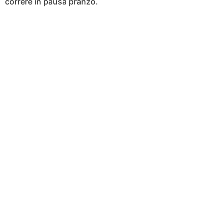
correre in pausa pranzo.