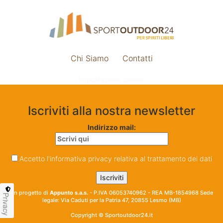
Chi Siamo
Contatti
Impostazione cookie
Iscriviti alla nostra newsletter
Indirizzo mail:
Accetto l'informativa privacy relativa al trattamento dei dati
Un progetto di
Appunto s.a.s.
- P.IVA 06053740962 - REA MB-1854968 Sede
Privacy
legale: Via Caduti per la Patria 47, 20855 Lesmo (MB)
Copyright © Sportoutdoor24.it