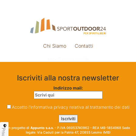
Chi Siamo
Contatti
Impostazione cookie
Iscriviti alla nostra newsletter
Indirizzo mail:
Accetto l'informativa privacy relativa al trattamento dei dati
Un progetto di
Appunto s.a.s.
- P.IVA 06053740962 - REA MB-1854968 Sede
Privacy
legale: Via Caduti per la Patria 47, 20855 Lesmo (MB)