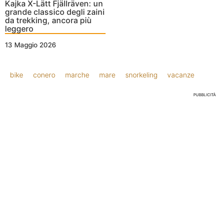
Kajka X-Lätt Fjällräven: un
grande classico degli zaini
da trekking, ancora più
leggero
13 Maggio 2026
bike
conero
marche
mare
snorkeling
vacanze
PUBBLICITÀ