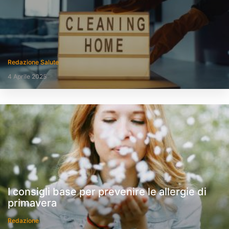
Redazione Salute
4 Aprile 2025
I consigli base per prevenire le allergie di
primavera
Redazione