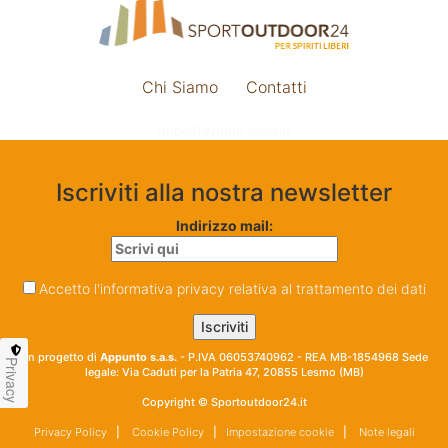
Chi Siamo
Contatti
Impostazione cookie
Iscriviti alla nostra newsletter
Indirizzo mail:
Accetto l'informativa privacy relativa al trattamento dei dati
Un progetto di
Appunto s.a.s.
- P.IVA 06053740962 - REA MB-1854968 Sede
Privacy
legale: Via Caduti per la Patria 47, 20855 Lesmo (MB)
Copyright © Sportoutdoor24.it
Privacy Policy
|
Cookie Policy
|
Impostazione cookie
|
Note legali