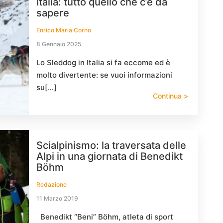
Italia: tutto quello che c’è da
sapere
Enrico Maria Corno
8 Gennaio 2025
Lo Sleddog in Italia si fa eccome ed è
molto divertente: se vuoi informazioni
su[…]
Continua >
Scialpinismo: la traversata delle
Alpi in una giornata di Benedikt
Böhm
Redazione
11 Marzo 2019
Benedikt “Beni” Böhm, atleta di sport