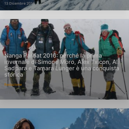
13 Dicembre 2016
Nanga Parbat 2016: perché la prima
invernale di Simone Moro, Alex Txicon, Ali
Sadpara e Tamara Lunger è una conquista
storica
Redazione
27 Febbraio 2016