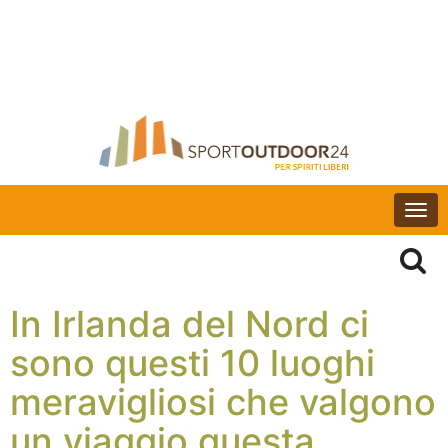
Togg
navi
In Irlanda del Nord ci
sono questi 10 luoghi
meravigliosi che valgono
un viaggio questa