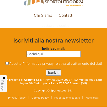
Chi Siamo
Contatti
Impostazione cookie
Iscriviti alla nostra newsletter
Indirizzo mail:
Accetto l'informativa privacy relativa al trattamento dei dati
Un progetto di
Appunto s.a.s.
- P.IVA 06053740962 - REA MB-1854968 Sede
Privacy
legale: Via Caduti per la Patria 47, 20855 Lesmo (MB)
Copyright © Sportoutdoor24.it
Privacy Policy
|
Cookie Policy
|
Impostazione cookie
|
Note legali