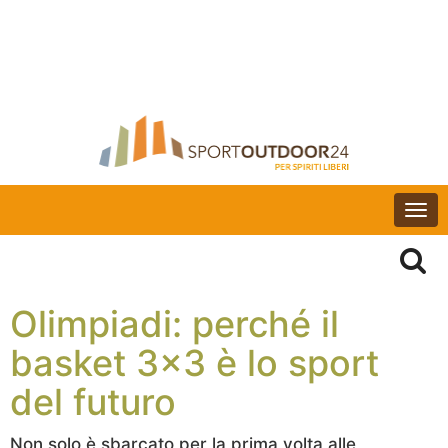
Togg
navi
Olimpiadi: perché il
basket 3×3 è lo sport
del futuro
Non solo è sbarcato per la prima volta alle