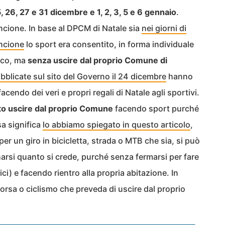
 25, 26, 27 e 31 dicembre e 1, 2, 3, 5 e 6 gennaio
.
arancione. In base al DPCM di Natale sia
nei giorni di
ancione
lo sport era consentito, in forma individuale
ico, ma
senza uscire dal proprio Comune di
bblicate sul sito del Governo il 24 dicembre
hanno
facendo dei veri e propri regali di Natale agli sportivi.
ito uscire dal proprio Comune
facendo sport purché
sa significa
lo abbiamo spiegato in questo articolo
,
 per un giro in bicicletta, strada o MTB che sia, si può
arsi quanto si crede, purché senza fermarsi per fare
ici) e facendo rientro alla propria abitazione. In
orsa o ciclismo che preveda di uscire dal proprio