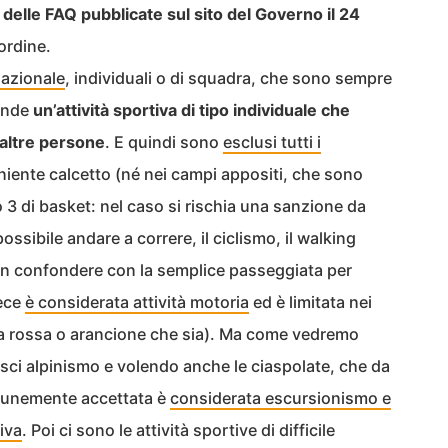
 delle FAQ pubblicate sul sito del Governo il 24
ordine.
nazionale
, individuali o di squadra, che sono sempre
tende
un’attività sportiva di tipo individuale che
 altre persone
. E quindi sono
esclusi tutti i
 niente calcetto (né nei campi appositi, che sono
ro 3 di basket: nel caso si rischia una sanzione da
ssibile andare a correre, il ciclismo, il walking
non confondere con la semplice passeggiata per
vece
è considerata attività motoria
ed è limitata nei
ona rossa o arancione che sia). Ma come vedremo
o sci alpinismo e volendo anche le ciaspolate, che da
omunemente accettata è
considerata escursionismo e
tiva
. Poi ci sono le attività sportive di difficile