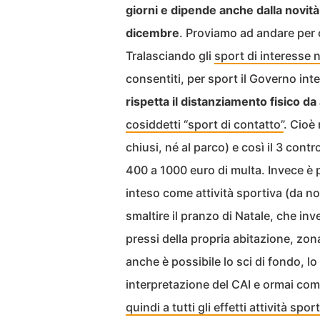
giorni e dipende anche dalla novità
dicembre
. Proviamo ad andare per 
Tralasciando gli
sport di interesse 
consentiti, per sport il Governo in
rispetta il distanziamento fisico da
cosiddetti “sport di contatto”
. Cioè
chiusi, né al parco) e così il 3 cont
400 a 1000 euro di multa. Invece è po
inteso come attività sportiva (da 
smaltire il pranzo di Natale, che in
pressi della propria abitazione, z
anche è possibile lo sci di fondo, l
interpretazione del CAI e ormai c
quindi a tutti gli effetti attività spor