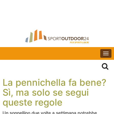
Togg
navi
La pennichella fa bene?
Sì, ma solo se segui
queste regole
Un sonnellino due volte a settimana potrebbe