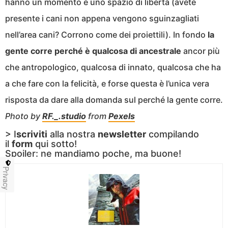
hanno un momento e uno spazio di libertà (avete
presente i cani non appena vengono sguinzagliati
nell’area cani? Corrono come dei proiettili). In fondo
la
gente corre perché è qualcosa di ancestrale
ancor più
che antropologico, qualcosa di innato, qualcosa che ha
a che fare con la felicità, e forse questa è l’unica vera
risposta da dare alla domanda sul perché la gente corre.
Photo by
RF._.studio
from
Pexels
> I
scriviti
alla nostra
newsletter
compilando
il
form
qui sotto!
Spoiler: ne mandiamo poche, ma buone!
Privacy