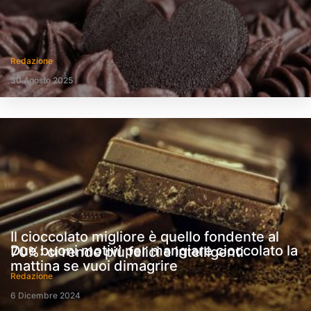
Redazione
30 Agosto 2025
Il cioccolato migliore è quello fondente al
Due buoni motivi per mangiare cioccolato la
70%: ci rende più felici e intelligenti
mattina se vuoi dimagrire
Redazione
6 Dicembre 2024