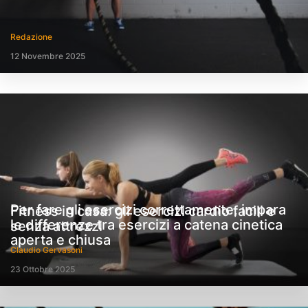
Redazione
12 Novembre 2025
Per fare gli esercizi correttamente, impara
Fitness in casa: gli esercizi cardio facili e
le differenze tra esercizi a catena cinetica
senza attrezzi
aperta e chiusa
Claudio Gervasoni
23 Ottobre 2025