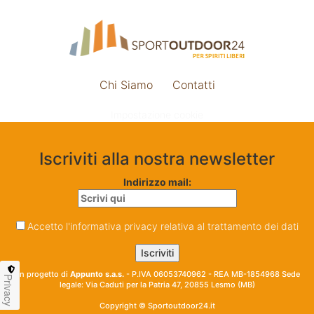
Chi Siamo
Contatti
Impostazione cookie
Iscriviti alla nostra newsletter
Indirizzo mail:
Accetto l'informativa privacy relativa al trattamento dei dati
Un progetto di
Appunto s.a.s.
- P.IVA 06053740962 - REA MB-1854968 Sede
Privacy
legale: Via Caduti per la Patria 47, 20855 Lesmo (MB)
Copyright © Sportoutdoor24.it