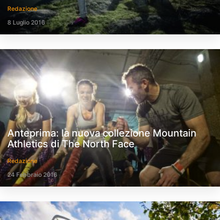
Redazione
8 Luglio 2016
Anteprima: la nuova collezione Mountain
Athletics di The North Face
Redazione
24 Febbraio 2016