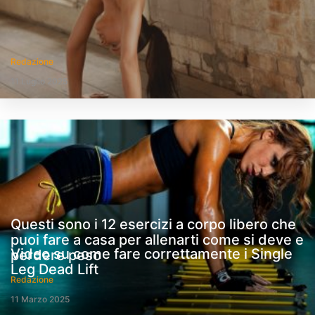
Redazione
11 Luglio 2025
Questi sono i 12 esercizi a corpo libero che
puoi fare a casa per allenarti come si deve e
Video su come fare correttamente i Single
perdere peso
Leg Dead Lift
Redazione
11 Marzo 2025