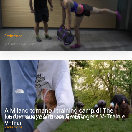
Redazione
29 Settembre 2021
A Milano tornano i training camp di The
Le due nuove Vibram FiveFingers V-Train e
North Face, dall’8 settembre
V-Trail
Redazione