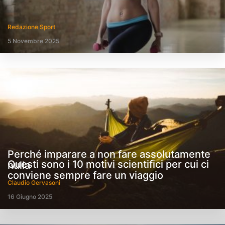
Redazione Sport
5 Novembre 2025
Perché imparare a non fare assolutamente
Questi sono i 10 motivi scientifici per cui ci
nulla
conviene sempre fare un viaggio
Claudio Gervasoni
16 Giugno 2025