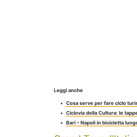
Leggi anche
Cosa serve per fare ciclo tur
Ciclovia della Cultura: le tap
Bari – Napoli in bicicletta lung