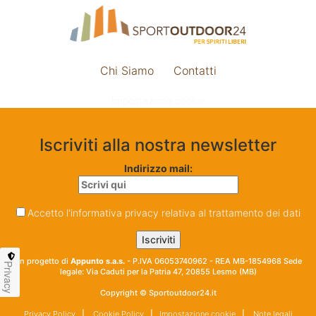
Chi Siamo
Contatti
Impostazione cookie
Iscriviti alla nostra newsletter
Indirizzo mail:
Accetto l'informativa privacy relativa al trattamento dei dati
Un progetto di
Appunto s.a.s.
- P.IVA 06053740962 - REA MB-1854968 Sede
Privacy
legale: Via Caduti per la Patria 47, 20855 Lesmo (MB)
Copyright © Sportoutdoor24.it
Privacy Policy
|
Cookie Policy
|
Impostazione cookie
|
Note legali