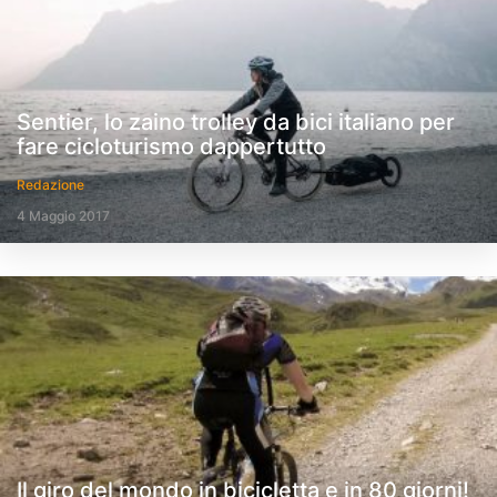
Sentier, lo zaino trolley da bici italiano per
fare cicloturismo dappertutto
Redazione
4 Maggio 2017
Il giro del mondo in bicicletta e in 80 giorni!