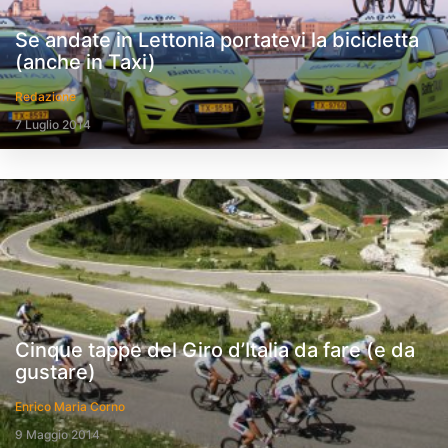
Se andate in Lettonia portatevi la bicicletta
(anche in Taxi)
Redazione
7 Luglio 2014
Cinque tappe del Giro d’Italia da fare (e da
gustare)
Enrico Maria Corno
9 Maggio 2014