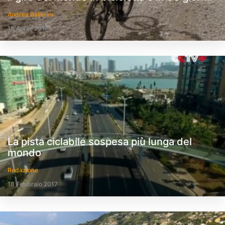
Andrea Ballerini
18 Aprile 2017
La pista ciclabile sospesa più lunga del
mondo
Redazione
18 Febbraio 2017