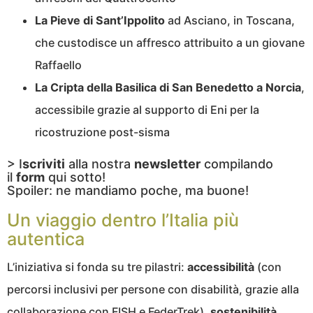
La Pieve di Sant’Ippolito
ad Asciano, in Toscana,
che custodisce un affresco attribuito a un giovane
Raffaello
La Cripta della Basilica di San Benedetto a Norcia
,
accessibile grazie al supporto di Eni per la
ricostruzione post-sisma
> I
scriviti
alla nostra
newsletter
compilando
il
form
qui sotto!
Spoiler: ne mandiamo poche, ma buone!
Un viaggio dentro l’Italia più
autentica
L’iniziativa si fonda su tre pilastri:
accessibilità
(con
percorsi inclusivi per persone con disabilità, grazie alla
collaborazione con FISH e FederTrek),
sostenibilità