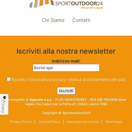
Chi Siamo
Contatti
Impostazione cookie
Iscriviti alla nostra newsletter
Indirizzo mail:
Accetto l'informativa privacy relativa al trattamento dei dati
Un progetto di
Appunto s.a.s.
- P.IVA 06053740962 - REA MB-1854968 Sede
Privacy
legale: Via Caduti per la Patria 47, 20855 Lesmo (MB)
Copyright © Sportoutdoor24.it
Privacy Policy
|
Cookie Policy
|
Impostazione cookie
|
Note legali