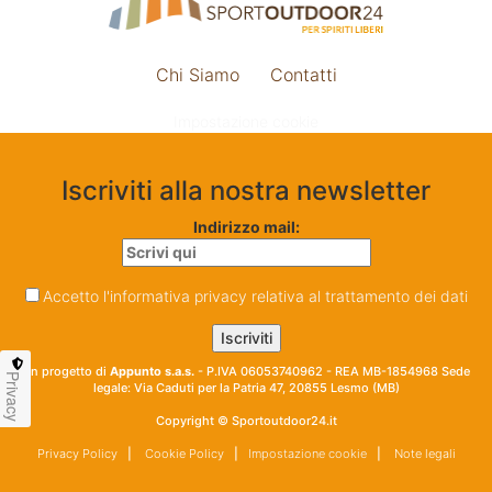
Chi Siamo
Contatti
Impostazione cookie
Iscriviti alla nostra newsletter
Indirizzo mail:
Accetto l'informativa privacy relativa al trattamento dei dati
Un progetto di
Appunto s.a.s.
- P.IVA 06053740962 - REA MB-1854968 Sede
Privacy
legale: Via Caduti per la Patria 47, 20855 Lesmo (MB)
Copyright © Sportoutdoor24.it
Privacy Policy
|
Cookie Policy
|
Impostazione cookie
|
Note legali