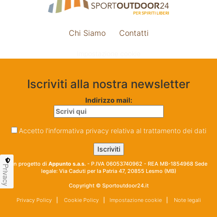
Chi Siamo
Contatti
Impostazione cookie
Iscriviti alla nostra newsletter
Indirizzo mail:
Accetto l'informativa privacy relativa al trattamento dei dati
Un progetto di
Appunto s.a.s.
- P.IVA 06053740962 - REA MB-1854968 Sede
Privacy
legale: Via Caduti per la Patria 47, 20855 Lesmo (MB)
Copyright © Sportoutdoor24.it
Privacy Policy
|
Cookie Policy
|
Impostazione cookie
|
Note legali