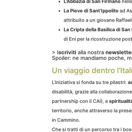
L’Abbazia di San Firmano
nell
La Pieve di Sant’Ippolito
ad As
attribuito a un giovane Raffael
La Cripta della Basilica di Sa
di Eni per la ricostruzione po
> I
scriviti
alla nostra
newslette
Spoiler: ne mandiamo poche, m
Un viaggio dentro l’Ital
L’iniziativa si fonda su tre pilastri:
a
disabilità, grazie alla collaborazio
partnership con il CAI), e
spiritualit
territorio, anche attraverso la pre
in Cammino.
Che si tratti di un percorso tra i bos