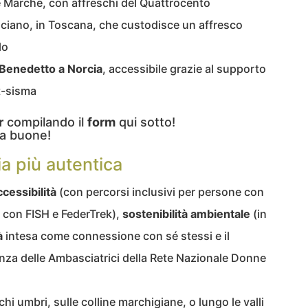
e Marche, con affreschi del Quattrocento
ciano, in Toscana, che custodisce un affresco
lo
n Benedetto a Norcia
, accessibile grazie al supporto
st-sisma
r
compilando il
form
qui sotto!
a buone!
ia più autentica
ccessibilità
(con percorsi inclusivi per persone con
ne con FISH e FederTrek),
sostenibilità ambientale
(in
à
intesa come connessione con sé stessi e il
senza delle Ambasciatrici della Rete Nazionale Donne
chi umbri, sulle colline marchigiane, o lungo le valli