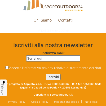
Chi Siamo
Contatti
Impostazione cookie
Iscriviti alla nostra newsletter
Indirizzo mail:
Accetto l'informativa privacy relativa al trattamento dei dati
Un progetto di
Appunto s.a.s.
- P.IVA 06053740962 - REA MB-1854968 Sede
Privacy
legale: Via Caduti per la Patria 47, 20855 Lesmo (MB)
Copyright © Sportoutdoor24.it
Privacy Policy
|
Cookie Policy
|
Impostazione cookie
|
Note legali