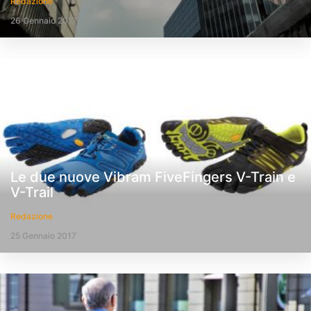
Redazione
26 Gennaio 2017
Le due nuove Vibram FiveFingers V-Train e
V-Trail
Redazione
25 Gennaio 2017