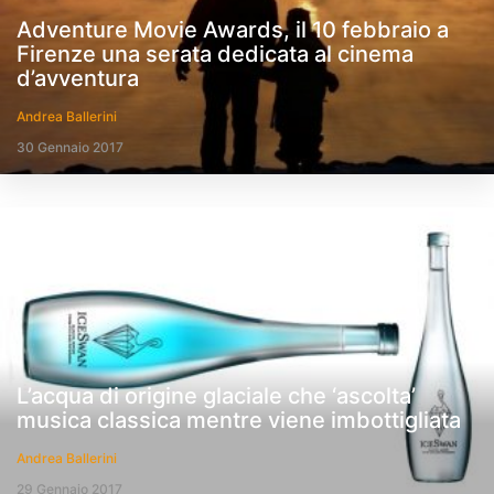
Adventure Movie Awards, il 10 febbraio a
Firenze una serata dedicata al cinema
d’avventura
Andrea Ballerini
30 Gennaio 2017
L’acqua di origine glaciale che ‘ascolta’
musica classica mentre viene imbottigliata
Andrea Ballerini
29 Gennaio 2017