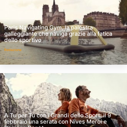
Paris Navigating Gym, la palestra
galleggiante che naviga grazie alla fatica
dello sportivo
Redazione
7 Febbraio 2017
A Tu per Tu con i Grandi dello Sport: il 9
febbraio una serata con Nives Meroi e