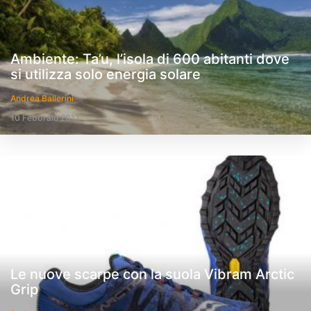
Ambiente: Ta’u, l’isola di 600 abitanti dove
si utilizza solo energia solare
Andrea Ballerini
10 Febbraio 2017
Le nuove scarpe con la suola Vibram Arctic
Grip