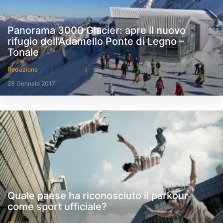
Panorama 3000 Glacier: apre il nuovo
rifugio dell’Adamello Ponte di Legno –
Tonale
Redazione
28 Gennaio 2017
Quale paese ha riconosciuto il parkour
come sport ufficiale?