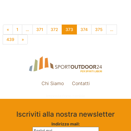
«
1
…
371
372
373
374
375
…
439
»
Chi Siamo
Contatti
Impostazione cookie
Iscriviti alla nostra newsletter
Indirizzo mail: