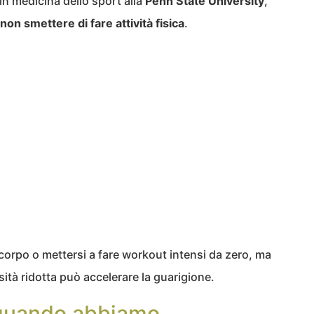
 in medicina dello sport alla
Penn State University
,
non smettere di fare attività fisica
.
 corpo o mettersi a fare workout intensi da zero, ma
ità ridotta può accelerare la guarigione.
 quando abbiamo