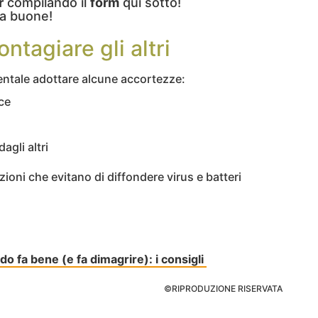
r
compilando il
form
qui sotto!
a buone!
ntagiare gli altri
mentale adottare alcune accortezze:
ce
gli altri
oni che evitano di diffondere virus e batteri
o fa bene (e fa dimagrire): i consigli
©RIPRODUZIONE RISERVATA