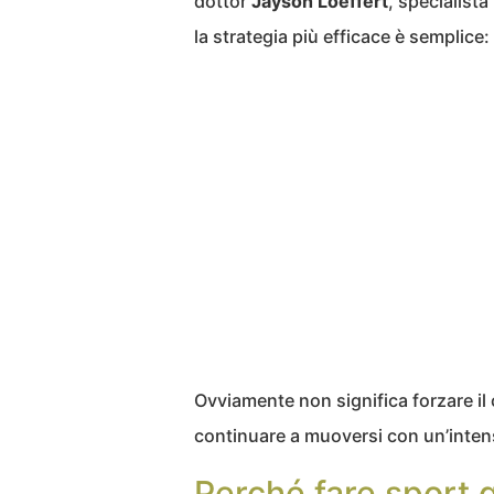
dottor
Jayson Loeffert
, specialista
la strategia più efficace è semplice:
Ovviamente non significa forzare il
continuare a muoversi con un’intens
Perché fare sport