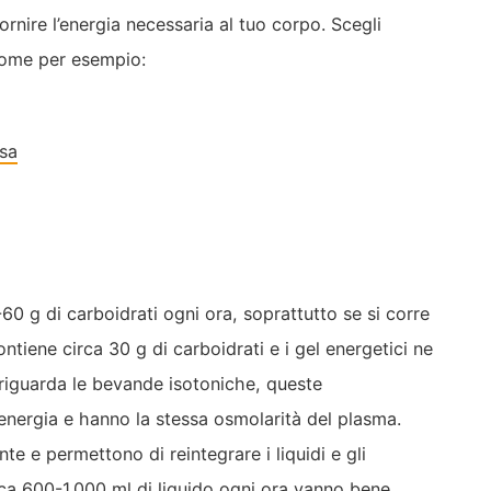
rnire l’energia necessaria al tuo corpo. Scegli
come per esempio:
asa
0 g di carboidrati ogni ora, soprattutto se si corre
iene circa 30 g di carboidrati e i gel energetici ne
 riguarda le bevande isotoniche, queste
energia e hanno la stessa osmolarità del plasma.
e e permettono di reintegrare i liquidi e gli
irca 600-1.000 ml di liquido ogni ora vanno bene.