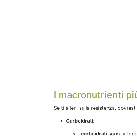
I macronutrienti pi
Se ti alleni sulla resistenza, dovrest
Carboidrati
:
i
carboidrati
sono la font