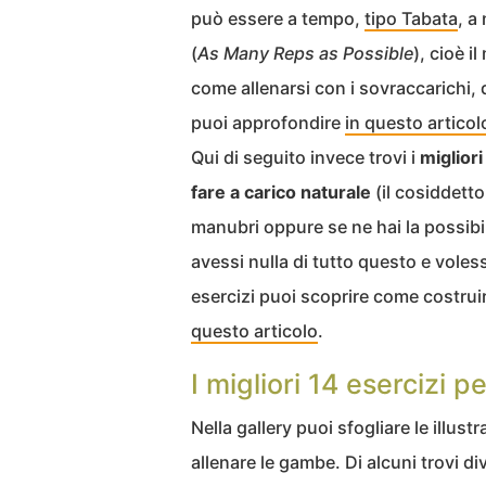
può essere a tempo,
tipo Tabata
, a
(
As Many Reps as Possible
), cioè i
come allenarsi con i sovraccarichi, qu
puoi approfondire
in questo articol
Qui di seguito invece trovi i
miglior
fare a carico naturale
(il cosiddett
manubri oppure se ne hai la possibil
avessi nulla di tutto questo e vole
esercizi puoi scoprire come costruirt
questo articolo
.
I migliori 14 esercizi 
Nella gallery puoi sfogliare le illustr
allenare le gambe. Di alcuni trovi div