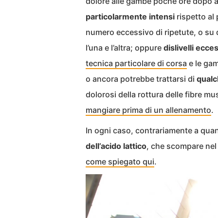
dolore alle gambe poche ore dopo 
particolarmente intensi
rispetto al
numero eccessivo di ripetute, o su
l’una e l’altra; oppure
dislivelli ecce
tecnica particolare di corsa
e le gam
o ancora potrebbe trattarsi di
qualc
dolorosi della rottura delle fibre mu
mangiare prima di un allenamento
.
In ogni caso, contrariamente a qua
dell’acido lattico
, che scompare nel 
come spiegato qui
.