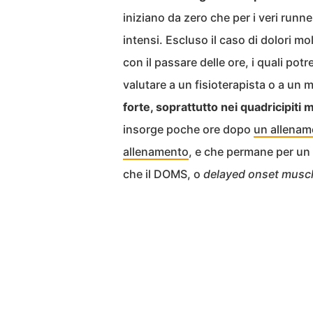
iniziano da zero che per i veri runn
intensi. Escluso il caso di dolori mo
con il passare delle ore, i quali pot
valutare a un fisioterapista o a un 
forte, soprattutto nei quadricipiti
insorge poche ore dopo
un allename
allenamento
, e che permane per un 
che il DOMS, o
delayed onset musc