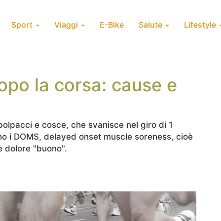
Sport
Viaggi
E-Bike
Salute
Lifestyle
po la corsa: cause e
polpacci e cosce, che svanisce nel giro di 1
ono i DOMS, delayed onset muscle soreness, cioè
è dolore "buono".