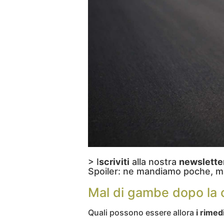
> I
scriviti
alla nostra
newslette
Spoiler: ne mandiamo poche, m
Mal di gambe dopo la c
Quali possono essere allora
i rimed