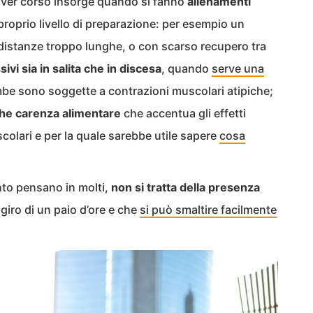
aver corso insorge quando si fanno
allenamenti
 proprio livello di preparazione: per esempio un
 distanze troppo lunghe, o con scarso recupero tra
ssivi sia in salita che in discesa
, quando
serve una
be sono soggette a contrazioni muscolari atipiche;
he carenza alimentare
che accentua gli effetti
scolari e per la quale sarebbe utile sapere
cosa
nto pensano in molti,
non si tratta della presenza
giro di un paio d’ore e che
si può smaltire facilmente