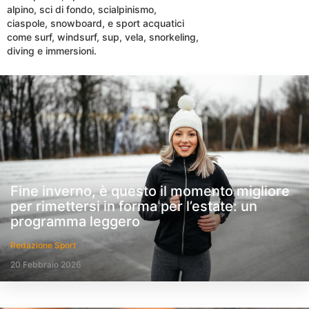
alpino, sci di fondo, scialpinismo,
ciaspole, snowboard, e sport acquatici
come surf, windsurf, sup, vela, snorkeling,
diving e immersioni.
Fine inverno, è questo il momento migliore
per rimettersi in forma per l’estate: un
programma leggero
Redazione Sport
20 Febbraio 2026