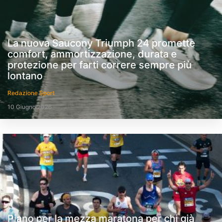
La nuova Saucony Triumph 24 promette
comfort, ammortizzazione, durata e
protezione per farti correre sempre più
lontano
Redazione Sport
10 Giugno 2026
Piano per la mezza maratona per chi già