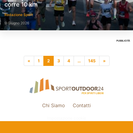
corre 10 km
Redazione Sport
9 Giugno 2026
PUBBLICITÀ
«
1
2
3
4
…
145
»
Chi Siamo
Contatti
Impostazione cookie