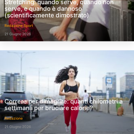
Stretching: quando serve, quando non
serve, e quando è dannoso
(scientificamente dimostrato)
Redazione Sport
21 Giugno 2026
Correre per dimagrire: quanti chilometri a
settimana per bruciare calorie?
Redazione
21 Giugno 2026