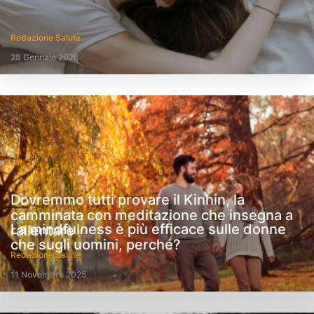
Redazione Salute
28 Gennaio 2026
Dovremmo tutti provare il Kinhin, la
camminata con meditazione che insegna a
La mindfulness è più efficace sulle donne
rallentare
che sugli uomini, perché?
Redazione Salute
11 Novembre 2025