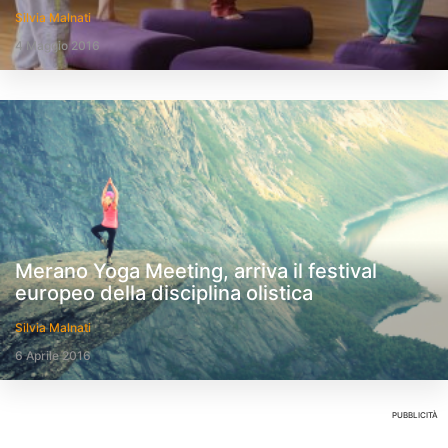
Silvia Malnati
4 Maggio 2016
Merano Yoga Meeting, arriva il festival
europeo della disciplina olistica
Silvia Malnati
6 Aprile 2016
PUBBLICITÀ