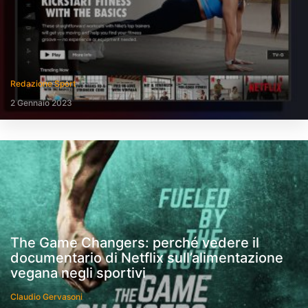
Redazione Sport
2 Gennaio 2023
The Game Changers: perché vedere il
documentario di Netflix sull’alimentazione
vegana negli sportivi
Claudio Gervasoni