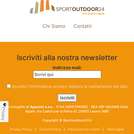
Chi Siamo
Contatti
Impostazione cookie
Iscriviti alla nostra newsletter
Indirizzo mail:
Accetto l'informativa privacy relativa al trattamento dei dati
Un progetto di
Appunto s.a.s.
- P.IVA 06053740962 - REA MB-1854968 Sede
Privacy
legale: Via Caduti per la Patria 47, 20855 Lesmo (MB)
Copyright © Sportoutdoor24.it
Privacy Policy
|
Cookie Policy
|
Impostazione cookie
|
Note legali