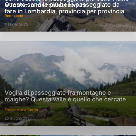
Queste sono le più belle passeggiate da
a Torino in mezzo alla natura
fare in Lombardia, provincia per provincia
Redazione
4 Luglio 2025
Voglia di passeggiate fra montagne e
malghe? Questa valle è quello che cercate
Enrico Maria Corno
25 Giugno 2025