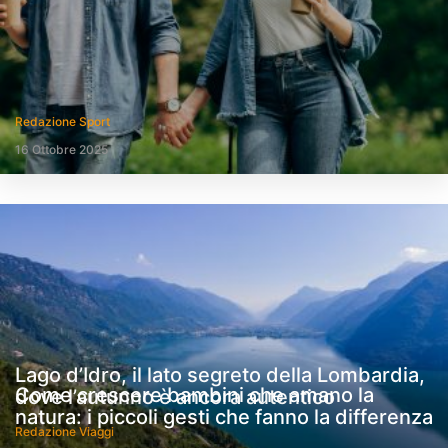
Redazione Sport
16 Ottobre 2025
Lago d’Idro, il lato segreto della Lombardia,
Come crescere bambini che amano la
dove l’autunno è ancora autentico
natura: i piccoli gesti che fanno la differenza
Redazione Viaggi