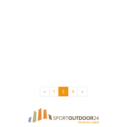
«
1
2
3
»