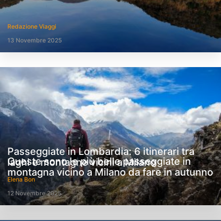
Redazione Viaggi
13 Novembre 2025
Passeggiate in Lombardia: 6 itinerari tra
Queste sono le più belle passeggiate in
laghi e montagne vicini a Milano
montagna vicino a Milano da fare in autunno
Elena Bon
12 Novembre 2025