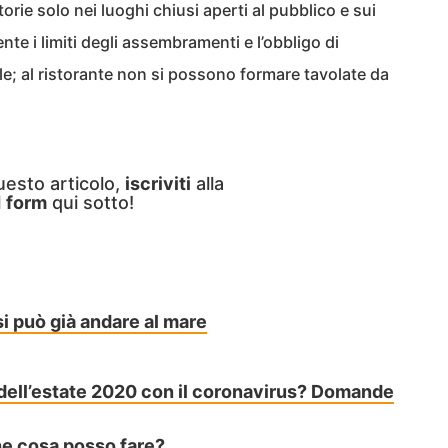
rie solo nei luoghi chiusi aperti al pubblico e sui
te i limiti degli assembramenti e l’obbligo di
e; al ristorante non si possono formare tavolate da
uesto articolo,
iscriviti
alla
l
form
qui sotto!
i può già andare al mare
ell’estate 2020 con il coronavirus? Domande
che cosa posso fare?