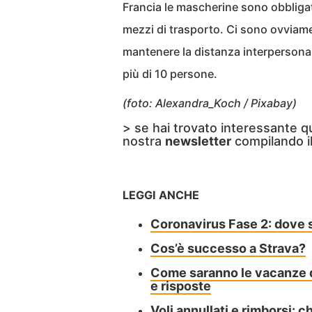
Francia le mascherine sono obbligato
mezzi di trasporto. Ci sono ovviamen
mantenere la distanza interpersonal
più di 10 persone.
(foto: Alexandra_Koch / Pixabay)
> se hai trovato interessante q
nostra
newsletter
compilando i
LEGGI ANCHE
Coronavirus Fase 2: dove s
Cos’è successo a Strava?
Come saranno le vacanze d
e risposte
Voli annullati e rimborsi: 