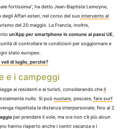
le fortissima”, ha detto Jean-Baptiste Lemoyne,
 degli Affari esteri, nel corso del suo
intervento al
urismo del 20 maggio. La Francia, inoltre,
unto
un’App per smartphone in comune ai paesi UE
,
ortunità di controllare le condizioni per soggiornare e
 ogni stato europeo.
voli di luglio, perché?
e e i campeggi
iagge ai residenti e ai turisti, considerando che
il
nzialmente nullo. Si può
nuotare
, pescare,
fare surf
venga rispettata la distanza interpersonale; fino al 2
iaggia
per prendere il sole, ma ora non c’è più alcun
gno hanno riaperto anche i centri vacanza e i