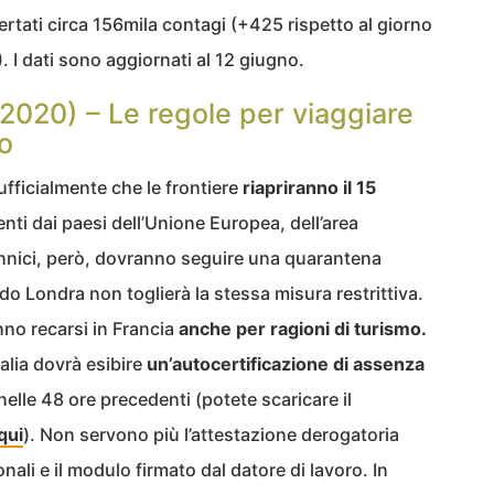
rtati circa 156mila contagi (+425 rispetto al giorno
 I dati sono aggiornati al 12 giugno.
2020) – Le regole per viaggiare
no
fficialmente che le frontiere
riapriranno il 15
enti dai paesi dell’Unione Europea, dell’area
annici, però, dovranno seguire una quarantena
ndo Londra non toglierà la stessa misura restrittiva.
nno recarsi in Francia
anche per ragioni di turismo.
Italia dovrà esibire
un’autocertificazione di assenza
 nelle 48 ore precedenti (potete scaricare il
qui
). Non servono più l’attestazione derogatoria
ali e il modulo firmato dal datore di lavoro. In