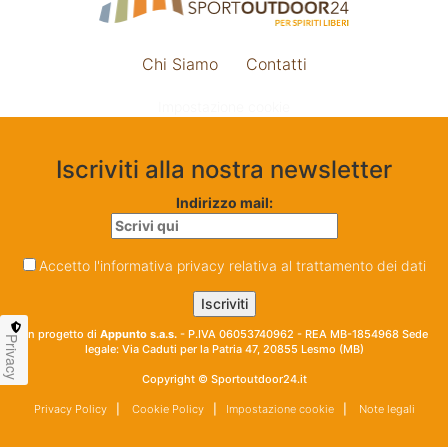
Chi Siamo
Contatti
Impostazione cookie
Iscriviti alla nostra newsletter
Indirizzo mail:
Accetto l'informativa privacy relativa al trattamento dei dati
Un progetto di
Appunto s.a.s.
- P.IVA 06053740962 - REA MB-1854968 Sede
Privacy
legale: Via Caduti per la Patria 47, 20855 Lesmo (MB)
Copyright © Sportoutdoor24.it
Privacy Policy
|
Cookie Policy
|
Impostazione cookie
|
Note legali