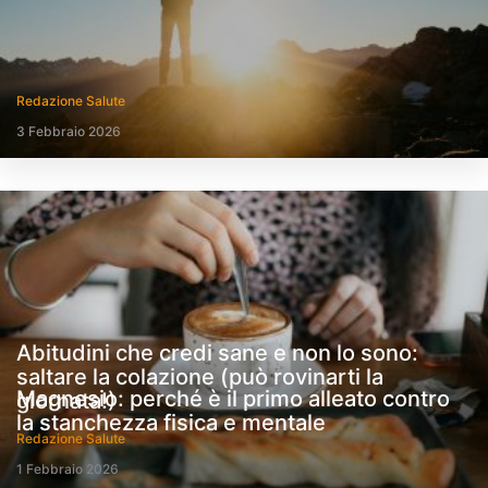
Redazione Salute
3 Febbraio 2026
Abitudini che credi sane e non lo sono:
saltare la colazione (può rovinarti la
Magnesio: perché è il primo alleato contro
giornata!)
la stanchezza fisica e mentale
Redazione Salute
1 Febbraio 2026