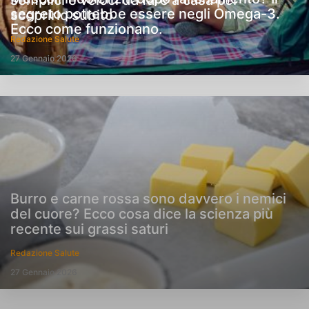
semplici e veloci da fare a casa per
segreto potrebbe essere negli Omega-3.
scoprirlo subito
Ecco come funzionano.
Redazione Salute
27 Gennaio 2026
Burro e carne rossa sono davvero i nemici
del cuore? Ecco cosa dice la scienza più
recente sui grassi saturi
Redazione Salute
27 Gennaio 2026