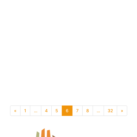
«
1
…
4
5
6
7
8
…
32
»