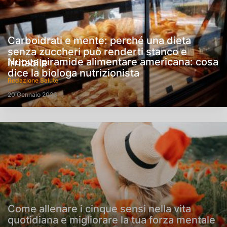
Carboidrati e mente: perché una dieta
senza zuccheri può renderti stanco e
Nuova piramide alimentare americana: cosa
irritabile
dice la biologa nutrizionista
Redazione Salute
20 Gennaio 2026
Come allenare i cinque sensi nella vita
quotidiana e migliorare la tua forza mentale