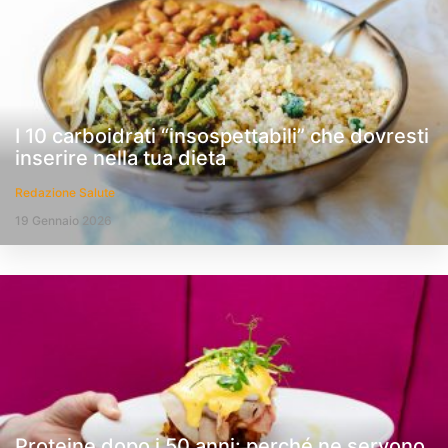
I 10 carboidrati “insospettabili” che dovresti
inserire nella tua dieta
Redazione Salute
19 Gennaio 2026
Proteine dopo i 50 anni: perché ne servono