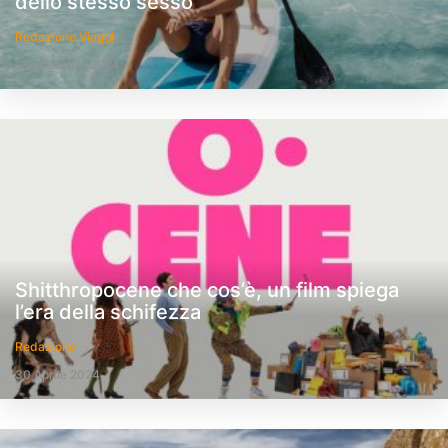
dello stesso sesso
Redazione Viaggi
3 Settembre 2024
Shitthropocene che cos’è, un film spiega
l’era della schifezza
Redazione
30 Aprile 2024