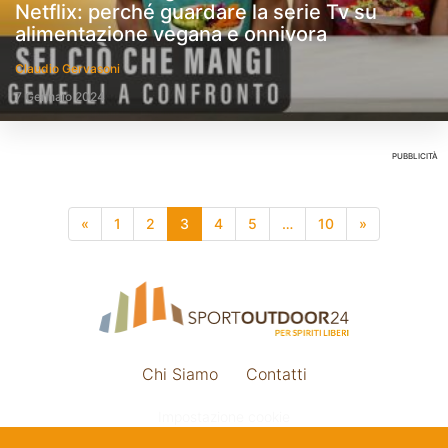
Netflix: perché guardare la serie Tv su
alimentazione vegana e onnivora
Claudio Gervasoni
7 Gennaio 2024
PUBBLICITÀ
«
1
2
3
4
5
…
10
»
Chi Siamo
Contatti
Impostazione cookie