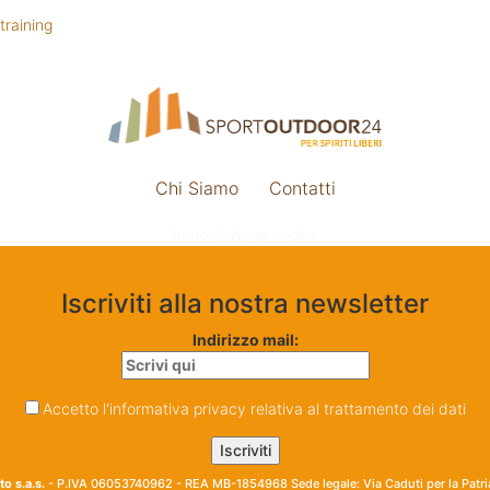
training
Chi Siamo
Contatti
Impostazione cookie
Iscriviti alla nostra newsletter
Indirizzo mail:
Accetto l'informativa privacy relativa al trattamento dei dati
o s.a.s.
- P.IVA 06053740962 - REA MB-1854968 Sede legale: Via Caduti per la Patr