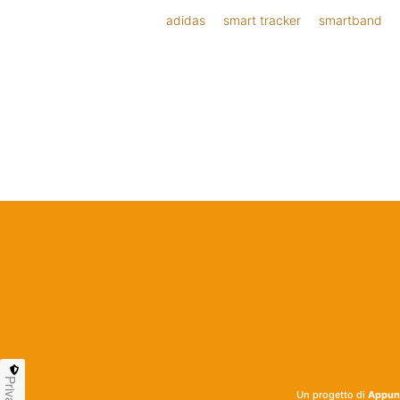
adidas
smart tracker
smartband
Privacy
Un progetto di
Appunt