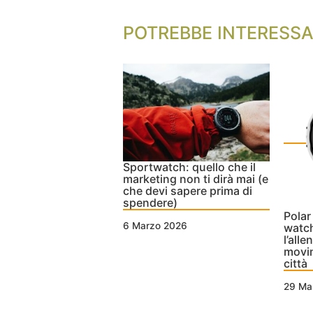
POTREBBE INTERESSA
Sportwatch: quello che il
marketing non ti dirà mai (e
che devi sapere prima di
spendere)
Polar
6 Marzo 2026
watch
l’alle
movim
città
29 Ma